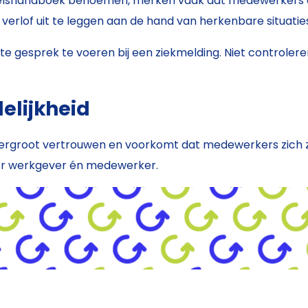
oneelshandboek benoemen, merken vaak dat medewerkers 
rlof uit te leggen aan de hand van herkenbare situaties. 
ste gesprek te voeren bij een ziekmelding. Niet controle
elijkheid
rgroot vertrouwen en voorkomt dat medewerkers zich ziek 
oor werkgever én medewerker.